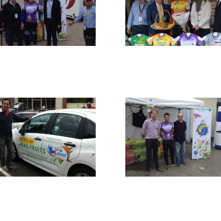
G_0186
26917224590_abb7d74
_o
G_7345
IMG_0191