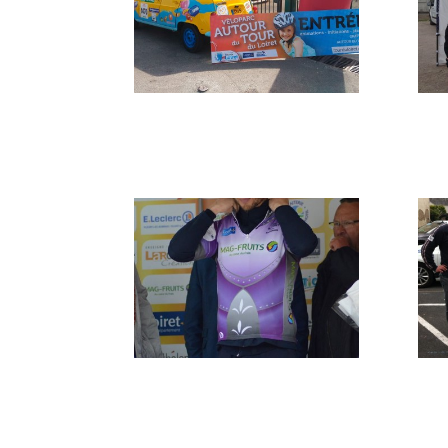
P_20160521_111627
IM
27096391622_8ba606b182
IM
_o