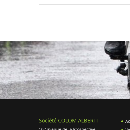
Société COLOM ALBERTI
Ac
107 avenue de la Prospective -
Vo