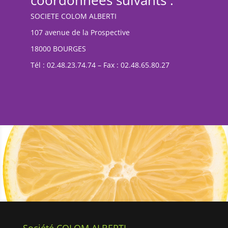
coordonnées suivants :
SOCIETE COLOM ALBERTI
107 avenue de la Prospective
18000 BOURGES
Tél : 02.48.23.74.74 – Fax : 02.48.65.80.27